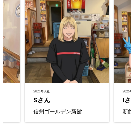
2025年入社
2025
Sさん
Iさ
信州ゴールデン新館
新館