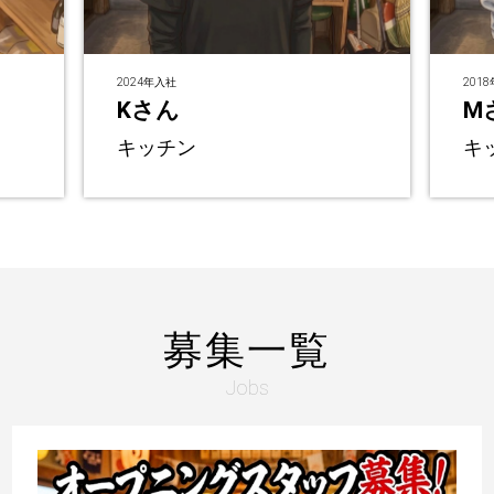
2024年入社
201
Kさん
M
キッチン
キ
募集一覧
Jobs