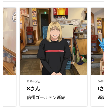
2025年入社
2025
Sさん
Iさ
信州ゴールデン新館
新館